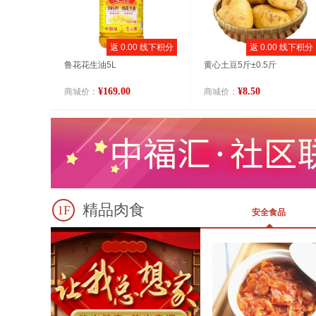
返 0.00 线下积分
返 0.00 线下积分
鲁花花生油5L
黄心土豆5斤±0.5斤
¥169.00
¥8.50
商城价：
商城价：
精品肉食
1F
安全食品