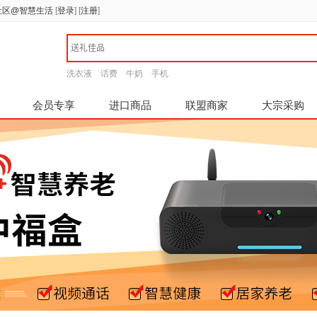
社区@智慧生活
[
登录
]
[
注册
]
洗衣液
话费
牛奶
手机
会员专享
进口商品
联盟商家
大宗采购