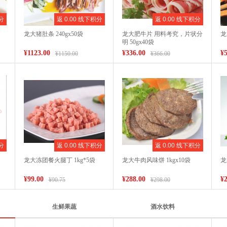
分
返 0.00 线下积分
返 0.00 线下积分
龙大猪肚条 240gx50袋
龙大肥牛片 用料考究，片状分
龙
明 50gx40袋
¥1123.00
¥336.00
¥5
¥1150.00
¥366.00
分
返 0.00 线下积分
返 0.00 线下积分
龙大冻团餐火腿丁 1kg*5袋
龙大牛肉风味饼 1kgx10袋
龙
¥99.00
¥288.00
¥2
¥90.75
¥298.00
生鲜果蔬
酒水饮料