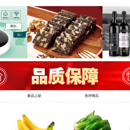
新品上架
热评商品
1410
天
2
小时
13
分
52
秒