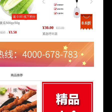
返 0.00 线下积分
8.9折
8.6折
黄瓜500g±50g
0
¥30.00
¥26.00
¥55.00
¥35.00
¥3
¥3.50
城价：
无线红外幕帘入侵探测感应器家用防盗门窗报警器
紧急呼叫器
安防无线门
商品推荐