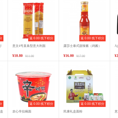
分
返 0.00 线下积分
返 0.00 线下积分
/
意文4号直条型意大利面
露莎士泰式甜辣酱（鸡酱）
A
¥10.80
¥16.00
¥2
¥11.00
¥17.00
分
返 0.00 线下积分
返 0.00 线下积分
礼盒
农心辛拉碗面
民康礼盒面粉
意