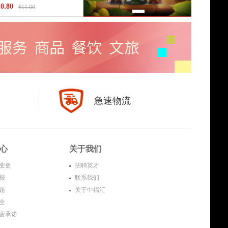
0.80
¥11.00
急速物流
心
关于我们
变更
招聘英才
报
联系我们
题
关于中福汇
全
营承诺