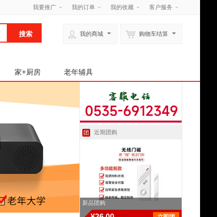
我要推广
我的订单
我的收藏
客户服务
我的商城
购物车结算
家+厨房
老年辅具
近期团购
团
新品团购
¥26.00