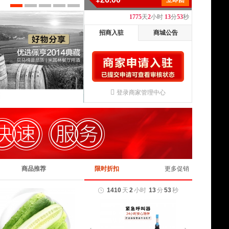
立即团
1775
天
2
小时
13
分
52
秒
招商入驻
商城公告
登录商家管理中心
商品推荐
限时折扣
更多促销
1410
天
2
小时
13
分
52
秒
1410
天
2
小时
13
分
52
秒
1410