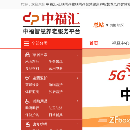
您好，欢迎来到
中福汇-互联网@物联网@智慧健康@智慧养老@智慧
总站
▼切换地区
首页
福豆中心
全部分类
家居日常
米面粮油
生鲜果蔬
食品饮料
家用电器
服饰鞋帽
综合家用
监测监护
穿戴设备
睡眠监护
体征监测
独居监护
辅助用品
助听助行
助卫助浴
保健护具
日常辅具
康复护理