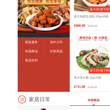
返 0.00 线下积
龙大泡菜五花肉 200gx40袋
¥400.00
¥420.00
家政服务
老年大学
米面粮油
生鲜果蔬
食品饮料
返 0.00 线下积
龙大冻大肠 1kgx10袋
¥735.00
¥780.00
家居日常
2F
米面粮油