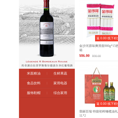
返 0.00 线下积
金沙河原味爽滑面900g*15把
箱
¥86.00
¥90.00
米面粮油
生鲜果蔬
食品饮料
家用电器
服饰鞋帽
综合家用
返 0.00 线下积
翡丽百瑞 特级初榨橄榄油
1L*2