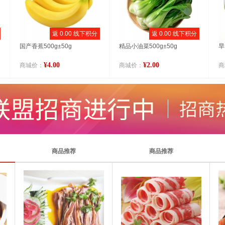
返 0.00 线下积分
返 0.00 线下积分
9.6折
国产香蕉500g±50g
精品小油菜500g±50g
旱
¥158.00
¥49.0
¥165.00
¥4.00
¥2.00
商城价：
商城价：
商
家用燃气报警器天然气煤气探测仪
商品推荐
商品推荐