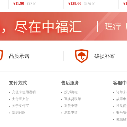
¥11.90
¥128.00
¥1
¥12.00
¥150.00
品质承诺
破损补寄
支付方式
售后服务
客服中
充值卡使用说明
投诉流程
订单未
支付宝支付
退换货政策
故障申
关于支付宝
退货申请
常见问
货到付款
退款申请
账号安
诚信经