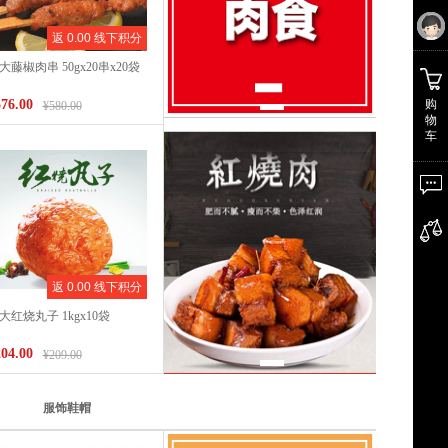
返 0.00 线下积分
大藤椒肉串 50gx20串x20袋
购
76.00
¥580.00
物
车
返 0.00 线下积分
大红烧丸子 1kgx10袋
04.00
¥209.00
服饰鞋帽